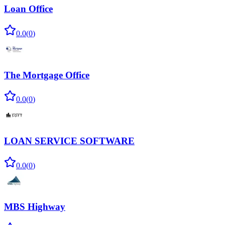
Loan Office
0.0
(
0
)
The Mortgage Office
0.0
(
0
)
LOAN SERVICE SOFTWARE
0.0
(
0
)
MBS Highway