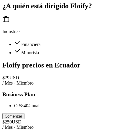
¿A quién está dirigido
Floify
?
Industrias
Financiera
Minorista
Floify
precios en
Ecuador
$
79
USD
/ Mes · Miembro
Business Plan
O $840/anual
Comenzar
$
250
USD
/ Mes · Miembro