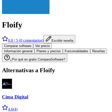
Floify
0.0
/ 5 (
0
comentarios
)
Escribir reseña
Comparar software
Ver precio
Información general
Planes y precios
Funcionalidades
Reseñas
¿Por qué es gratis ComparaSoftware?
Alternativas a
Floify
Cima Digital
4.6
(
4
)