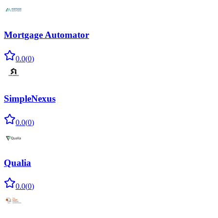
Mortgage Automator
0.0
(
0
)
SimpleNexus
0.0
(
0
)
Qualia
0.0
(
0
)