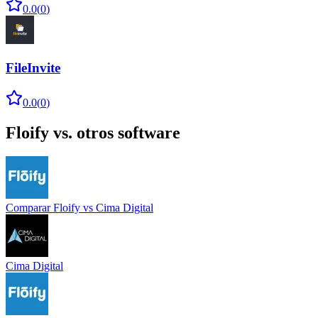
0.0
(
0
)
FileInvite
0.0
(
0
)
Floify
vs. otros software
Comparar
Floify
vs
Cima Digital
Cima Digital