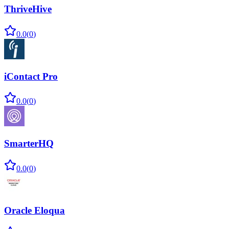
ThriveHive
0.0
(
0
)
iContact Pro
0.0
(
0
)
SmarterHQ
0.0
(
0
)
Oracle Eloqua