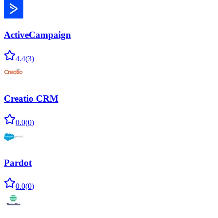
ActiveCampaign
4.4
(
3
)
Creatio CRM
0.0
(
0
)
Pardot
0.0
(
0
)