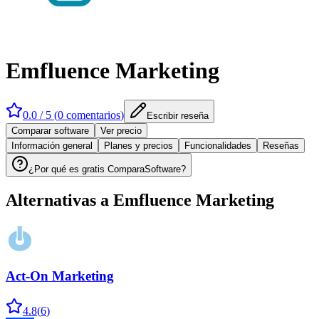
Emfluence Marketing
0.0
/ 5 (
0
comentarios
)
Escribir reseña
Comparar software
Ver precio
Información general
Planes y precios
Funcionalidades
Reseñas
¿Por qué es gratis ComparaSoftware?
Alternativas a
Emfluence Marketing
Act-On Marketing
4.8
(
6
)