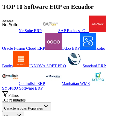
TOP 10 Software
ERP
en
Ecuador
NetSuite ERP
SAP Business One
Oracle Fusion Cloud ERP
Odoo ERP
Zoho
Books
INNOVA SOFT PRO
Standard ERP
Controlisis ERP
Manhattan WMS
SYSPRO Software ERP
Filtros
163
resultados
Características Populares