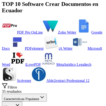
TOP 10 Software
Crear Documentos
en
Ecuador
PDF Pro OnLine
Zoho Writer
Google
Docs
PDFelement
iA Writer
Microsoft
Word
iLovePDF
MetaJuridico Legaltech
Scrivener
Able2extract Professional 12
Filtros
35
resultados
Características Populares