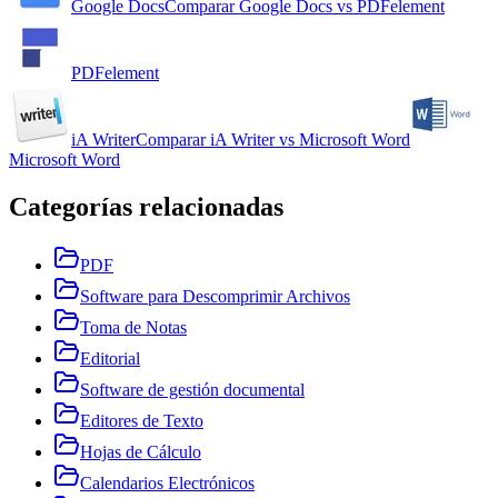
Google Docs
Comparar
Google Docs
vs
PDFelement
PDFelement
iA Writer
Comparar
iA Writer
vs
Microsoft Word
Microsoft Word
Categorías relacionadas
PDF
Software para Descomprimir Archivos
Toma de Notas
Editorial
Software de gestión documental
Editores de Texto
Hojas de Cálculo
Calendarios Electrónicos