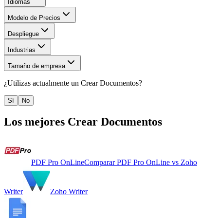
Idiomas
Modelo de Precios
Despliegue
Industrias
Tamaño de empresa
¿Utilizas actualmente un
Crear Documentos
?
Sí
No
Los mejores
Crear Documentos
PDF Pro OnLine
Comparar
PDF Pro OnLine
vs
Zoho
Writer
Zoho Writer