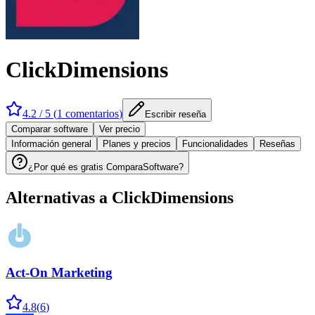
ClickDimensions
4.2
/ 5 (
1
comentarios
)
Escribir reseña
Comparar software
Ver precio
Información general
Planes y precios
Funcionalidades
Reseñas
¿Por qué es gratis ComparaSoftware?
Alternativas a
ClickDimensions
Act-On Marketing
4.8
(
6
)