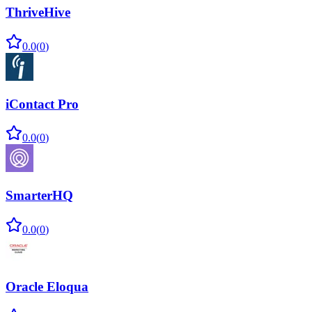
ThriveHive
0.0
(
0
)
iContact Pro
0.0
(
0
)
SmarterHQ
0.0
(
0
)
Oracle Eloqua