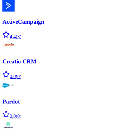
ActiveCampaign
4.4
(
3
)
Creatio CRM
0.0
(
0
)
Pardot
0.0
(
0
)