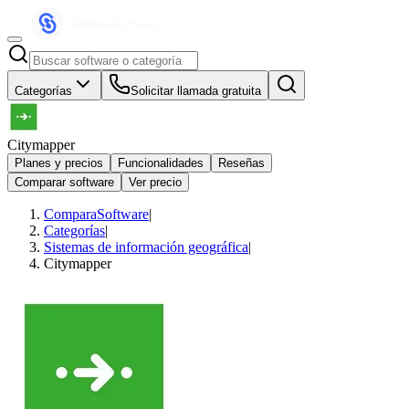
Categorías
Solicitar llamada gratuita
Citymapper
Planes y precios
Funcionalidades
Reseñas
Comparar software
Ver precio
ComparaSoftware
|
Categorías
|
Sistemas de información geográfica
|
Citymapper