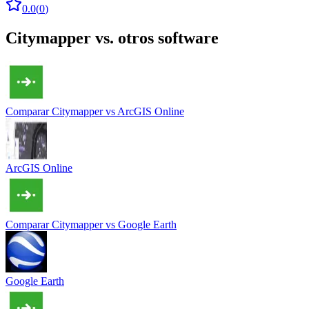
0.0
(
0
)
Citymapper
vs. otros software
Comparar
Citymapper
vs
ArcGIS Online
ArcGIS Online
Comparar
Citymapper
vs
Google Earth
Google Earth