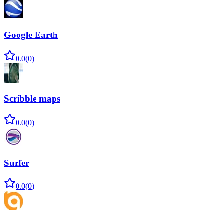
Google Earth
0.0
(
0
)
Scribble maps
0.0
(
0
)
Surfer
0.0
(
0
)