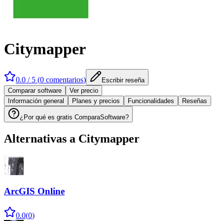
Citymapper
0.0
/ 5 (
0
comentarios
)
Escribir reseña
Comparar software
Ver precio
Información general
Planes y precios
Funcionalidades
Reseñas
¿Por qué es gratis ComparaSoftware?
Alternativas a
Citymapper
ArcGIS Online
0.0
(
0
)