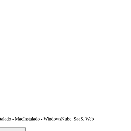
stalado - Mac
Instalado - Windows
Nube, SaaS, Web