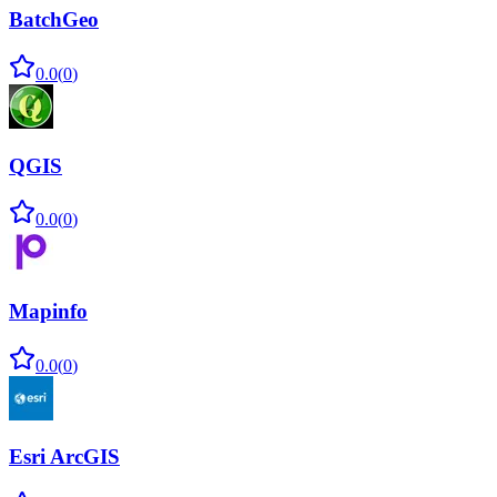
BatchGeo
0.0
(
0
)
QGIS
0.0
(
0
)
Mapinfo
0.0
(
0
)
Esri ArcGIS