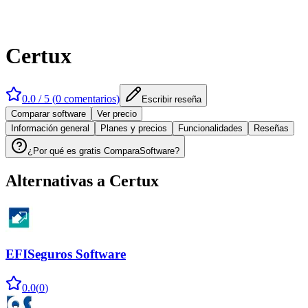
Certux
0.0
/ 5 (
0
comentarios
)
Escribir reseña
Comparar software
Ver precio
Información general
Planes y precios
Funcionalidades
Reseñas
¿Por qué es gratis ComparaSoftware?
Alternativas a
Certux
EFISeguros Software
0.0
(
0
)