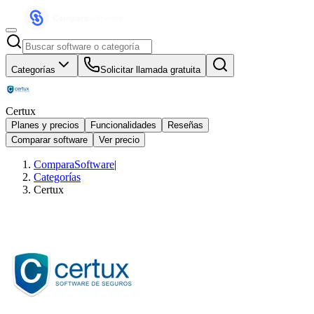
Categorías
Solicitar llamada gratuita
Certux
Planes y precios
Funcionalidades
Reseñas
Comparar software
Ver precio
ComparaSoftware
|
Categorías
Certux