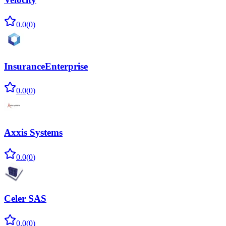
0.0
(
0
)
InsuranceEnterprise
0.0
(
0
)
Axxis Systems
0.0
(
0
)
Celer SAS
0.0
(
0
)