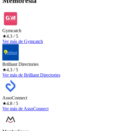
Membresía
Gymcatch
★
4.3
/ 5
Ver más
de
Gymcatch
Brilliant Directories
★
4.3
/ 5
Ver más
de
Brilliant Directories
AssoConnect
★
4.8
/ 5
Ver más
de
AssoConnect