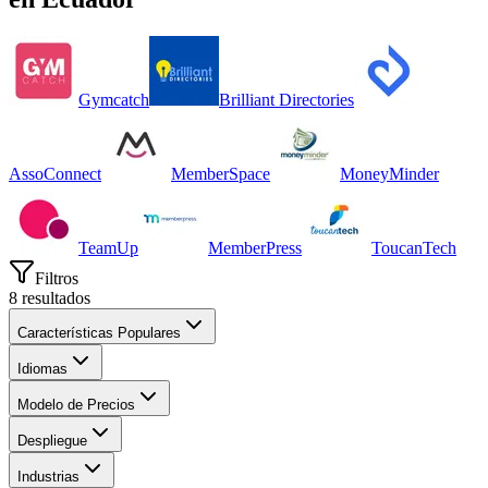
Gymcatch
Brilliant Directories
AssoConnect
MemberSpace
MoneyMinder
TeamUp
MemberPress
ToucanTech
Filtros
8
resultados
Características Populares
Idiomas
Modelo de Precios
Despliegue
Industrias