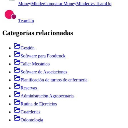
MoneyMinder
Comparar
MoneyMinder
vs
TeamUp
TeamUp
Categorías relacionadas
Gestión
Software para Foodtruck
Taller Mecánico
Software de Asociaciones
Planificación de turnos de enfermería
Reservas
Administración Agropecuaria
Rutina de Ejercicios
Guarderías
Odontología