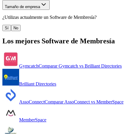
Tamaño de empresa
¿Utilizas actualmente un
Software de Membresía
?
Sí
No
Los mejores
Software de Membresía
Gymcatch
Comparar
Gymcatch
vs
Brilliant Directories
Brilliant Directories
AssoConnect
Comparar
AssoConnect
vs
MemberSpace
MemberSpace