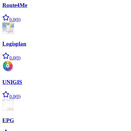
Route4Me
0.0
(
0
)
Logisplan
0.0
(
0
)
UNIGIS
0.0
(
0
)
EPG