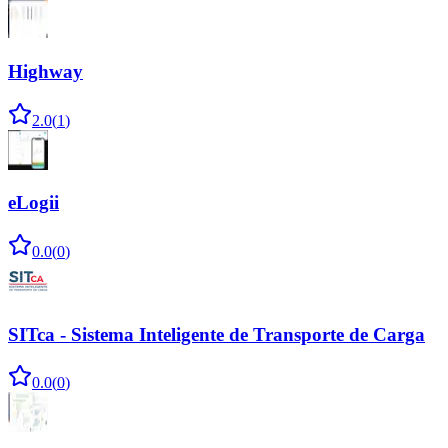
Highway
2.0
(
1
)
eLogii
0.0
(
0
)
SITca - Sistema Inteligente de Transporte de Carga
0.0
(
0
)