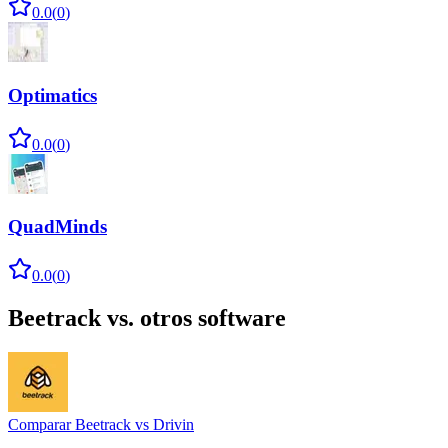
0.0
(
0
)
Optimatics
0.0
(
0
)
QuadMinds
0.0
(
0
)
Beetrack
vs. otros software
Comparar
Beetrack
vs
Drivin