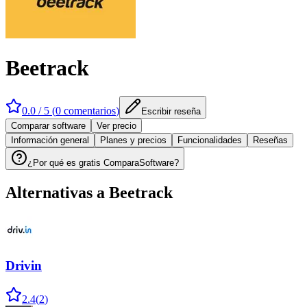
Beetrack
0.0
/ 5 (
0
comentarios
)
Escribir reseña
Comparar software
Ver precio
Información general
Planes y precios
Funcionalidades
Reseñas
¿Por qué es gratis ComparaSoftware?
Alternativas a
Beetrack
Drivin
2.4
(
2
)