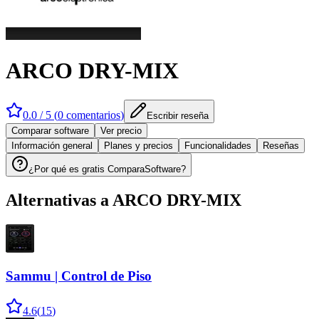
ARCO DRY-MIX
0.0
/ 5 (
0
comentarios
)
Escribir reseña
Comparar software
Ver precio
Información general
Planes y precios
Funcionalidades
Reseñas
¿Por qué es gratis ComparaSoftware?
Alternativas a
ARCO DRY-MIX
Sammu | Control de Piso
4.6
(
15
)