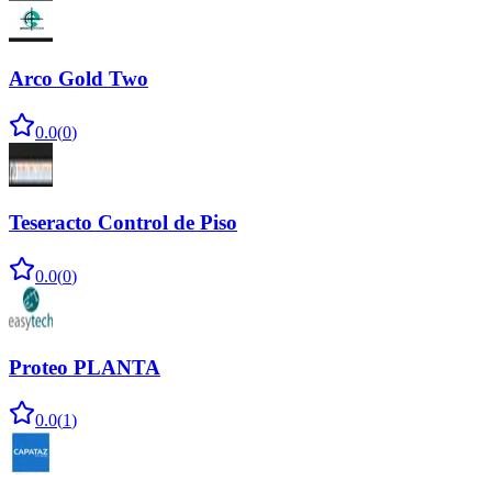
Arco Gold Two
0.0
(
0
)
Teseracto Control de Piso
0.0
(
0
)
Proteo PLANTA
0.0
(
1
)