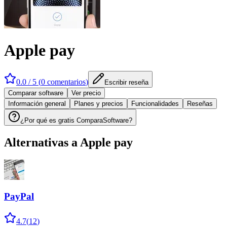
Apple pay
0.0
/ 5 (
0
comentarios
)
Escribir reseña
Comparar software
Ver precio
Información general
Planes y precios
Funcionalidades
Reseñas
¿Por qué es gratis ComparaSoftware?
Alternativas a
Apple pay
PayPal
4.7
(
12
)