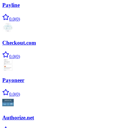
Payline
0.0
(
0
)
Checkout.com
0.0
(
0
)
Payoneer
0.0
(
0
)
Authorize.net