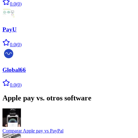
0.0
(
0
)
PayU
0.0
(
0
)
Global66
0.0
(
0
)
Apple pay
vs. otros software
Comparar
Apple pay
vs
PayPal