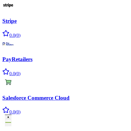
Stripe
0.0
(
0
)
PayRetailers
0.0
(
0
)
Salesforce Commerce Cloud
0.0
(
0
)