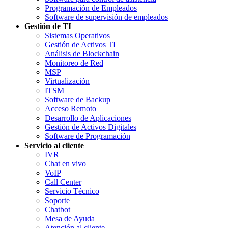
Programación de Empleados
Software de supervisión de empleados
Gestión de TI
Sistemas Operativos
Gestión de Activos TI
Análisis de Blockchain
Monitoreo de Red
MSP
Virtualización
ITSM
Software de Backup
Acceso Remoto
Desarrollo de Aplicaciones
Gestión de Activos Digitales
Software de Programación
Servicio al cliente
IVR
Chat en vivo
VoIP
Call Center
Servicio Técnico
Soporte
Chatbot
Mesa de Ayuda
Atención al cliente