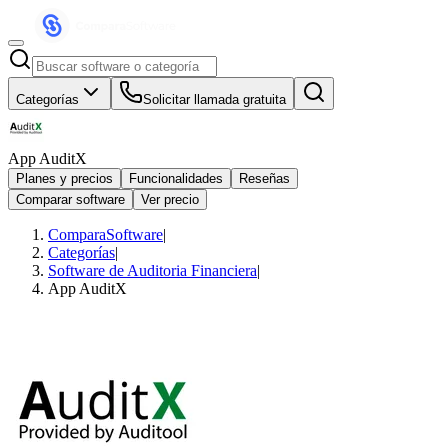
Categorías
Solicitar llamada gratuita
App AuditX
Planes y precios
Funcionalidades
Reseñas
Comparar software
Ver precio
ComparaSoftware
|
Categorías
|
Software de Auditoria Financiera
|
App AuditX