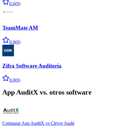
0.0
(
0
)
TeamMate AM
0.0
(
0
)
Zifra Software Auditoría
0.0
(
0
)
App AuditX
vs. otros software
Comparar
App AuditX
vs
Clever Audit