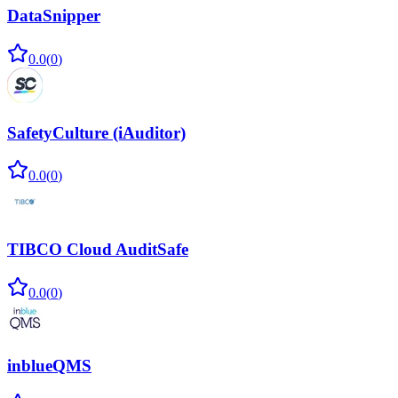
DataSnipper
0.0
(
0
)
SafetyCulture (iAuditor)
0.0
(
0
)
TIBCO Cloud AuditSafe
0.0
(
0
)
inblueQMS