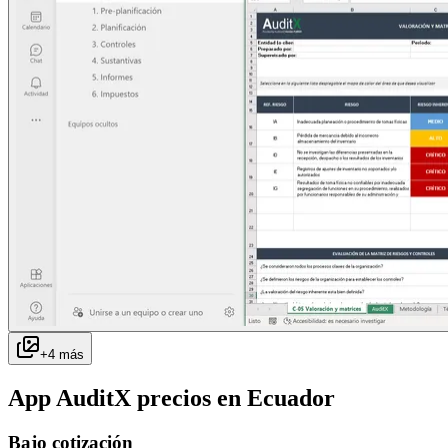
+
4
más
App AuditX
precios en
Ecuador
Bajo cotización