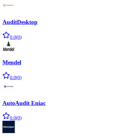
AuditDesktop
0.0
(
0
)
Mendel
0.0
(
0
)
AutoAudit Eniac
0.0
(
0
)