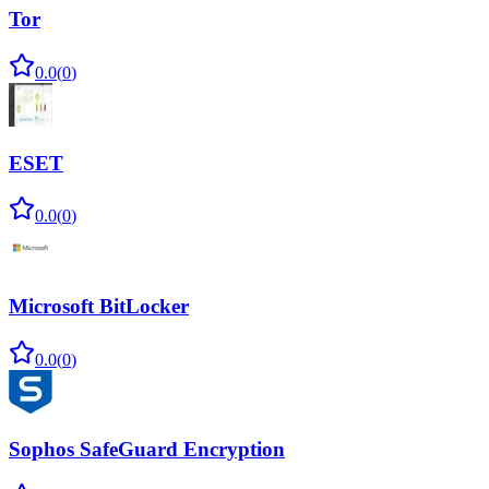
Tor
0.0
(
0
)
ESET
0.0
(
0
)
Microsoft BitLocker
0.0
(
0
)
Sophos SafeGuard Encryption