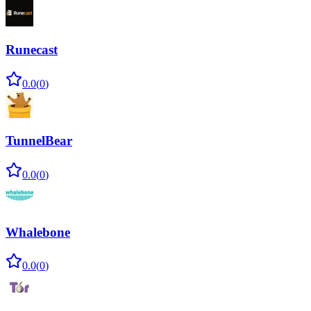
Runecast
0.0
(
0
)
TunnelBear
0.0
(
0
)
Whalebone
0.0
(
0
)