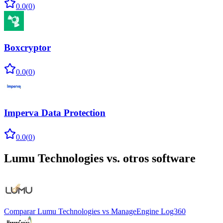
0.0
(
0
)
Boxcryptor
0.0
(
0
)
Imperva Data Protection
0.0
(
0
)
Lumu Technologies
vs. otros software
Comparar
Lumu Technologies
vs
ManageEngine Log360