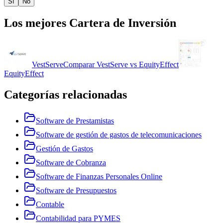
Sí
No
Los mejores
Cartera de Inversión
VestServe
Comparar
VestServe
vs
EquityEffect
EquityEffect
Categorías relacionadas
Software de Prestamistas
Software de gestión de gastos de telecomunicaciones
Gestión de Gastos
Software de Cobranza
Software de Finanzas Personales Online
Software de Presupuestos
Contable
Contabilidad para PYMES